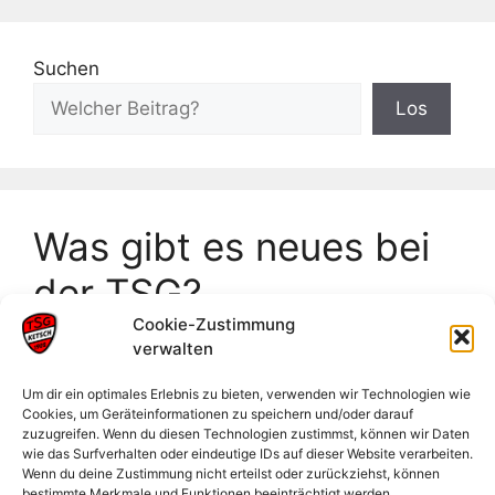
Suchen
Los
Was gibt es neues bei
der TSG?
Cookie-Zustimmung
verwalten
Frankeneinzelmeisterschaften Neckarsulm
Badische Meisterschaften U18
Um dir ein optimales Erlebnis zu bieten, verwenden wir Technologien wie
Cookies, um Geräteinformationen zu speichern und/oder darauf
Männliche Jugend sammelt wertvolle
zuzugreifen. Wenn du diesen Technologien zustimmst, können wir Daten
Erfahrungen im Sand
wie das Surfverhalten oder eindeutige IDs auf dieser Website verarbeiten.
Wenn du deine Zustimmung nicht erteilst oder zurückziehst, können
Jahreshauptversammlung 2026
bestimmte Merkmale und Funktionen beeinträchtigt werden.