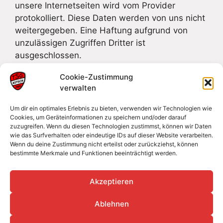
unsere Internetseiten wird vom Provider
protokolliert. Diese Daten werden von uns nicht
weitergegeben. Eine Haftung aufgrund von
unzulässigen Zugriffen Dritter ist
ausgeschlossen.
Cookie-Zustimmung
Haftungsausschluss (Disclaimer)
verwalten
Sollten Teile oder Formulierungen dieser
Um dir ein optimales Erlebnis zu bieten, verwenden wir Technologien wie
kompletten Internetseiten nicht, nicht mehr oder
Cookies, um Geräteinformationen zu speichern und/oder darauf
zuzugreifen. Wenn du diesen Technologien zustimmst, können wir Daten
nicht vollständig der geltenden Rechtslage
wie das Surfverhalten oder eindeutige IDs auf dieser Website verarbeiten.
entsprechen, bleiben die übrigen Teile der
Wenn du deine Zustimmung nicht erteilst oder zurückziehst, können
bestimmte Merkmale und Funktionen beeinträchtigt werden.
Seiten von der Gültigkeit unberührt.
Akzeptieren
Ablehnen
Datenschutz
Impressum
Cookie-Richtlinie (EU)