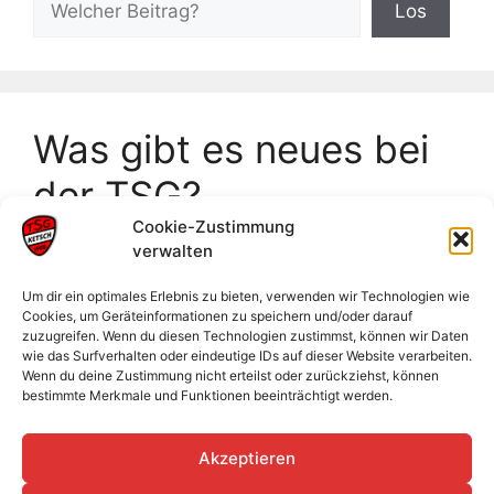
Los
Was gibt es neues bei
der TSG?
Cookie-Zustimmung
verwalten
Frankeneinzelmeisterschaften Neckarsulm
Badische Meisterschaften U18
Um dir ein optimales Erlebnis zu bieten, verwenden wir Technologien wie
Cookies, um Geräteinformationen zu speichern und/oder darauf
Männliche Jugend sammelt wertvolle
zuzugreifen. Wenn du diesen Technologien zustimmst, können wir Daten
Erfahrungen im Sand
wie das Surfverhalten oder eindeutige IDs auf dieser Website verarbeiten.
Wenn du deine Zustimmung nicht erteilst oder zurückziehst, können
Jahreshauptversammlung 2026
bestimmte Merkmale und Funktionen beeinträchtigt werden.
Abendsportfest auf dem Mittelberg-Bühlertal
Akzeptieren