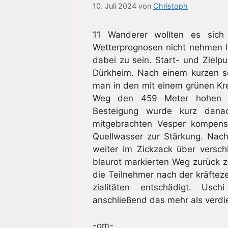
10. Juli 2024
von
Christoph
11 Wanderer wollten es sich
Wetterprognosen nicht nehmen la
dabei zu sein. Start- und Zielp
Dürkheim. Nach einem kurzen s
man in den mit einem grünen Kre
Weg den 459 Meter hohen Ki
Besteigung wurde kurz dana
mitgebrachten Vesper kompensi
Quellwasser zur Stärkung. Nac
weiter im Zickzack über versc
blaurot markierten Weg zurück 
die Teilnehmer nach der kräftez
zialitäten entschädigt. U
anschließend das mehr als verdi
-om-