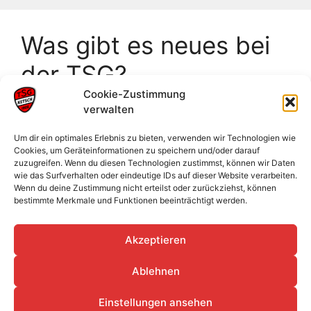
Was gibt es neues bei
der TSG?
Cookie-Zustimmung
verwalten
Frankeneinzelmeisterschaften Neckarsulm
Badische Meisterschaften U18
Um dir ein optimales Erlebnis zu bieten, verwenden wir Technologien wie
Cookies, um Geräteinformationen zu speichern und/oder darauf
Männliche Jugend sammelt wertvolle
zuzugreifen. Wenn du diesen Technologien zustimmst, können wir Daten
Erfahrungen im Sand
wie das Surfverhalten oder eindeutige IDs auf dieser Website verarbeiten.
Wenn du deine Zustimmung nicht erteilst oder zurückziehst, können
Jahreshauptversammlung 2026
bestimmte Merkmale und Funktionen beeinträchtigt werden.
Abendsportfest auf dem Mittelberg-Bühlertal
Akzeptieren
Ablehnen
Datenschutz
Impressum
Cookie-Richtlinie (EU)
Einstellungen ansehen