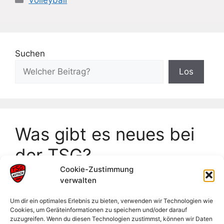
Suchen
Los
Was gibt es neues bei
der TSG?
Cookie-Zustimmung
verwalten
Frankeneinzelmeisterschaften Neckarsulm
Badische Meisterschaften U18
Um dir ein optimales Erlebnis zu bieten, verwenden wir Technologien wie
Cookies, um Geräteinformationen zu speichern und/oder darauf
Männliche Jugend sammelt wertvolle
zuzugreifen. Wenn du diesen Technologien zustimmst, können wir Daten