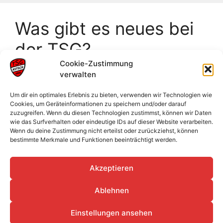
Was gibt es neues bei
der TSG?
Cookie-Zustimmung
verwalten
Frankeneinzelmeisterschaften Neckarsulm
Badische Meisterschaften U18
Um dir ein optimales Erlebnis zu bieten, verwenden wir Technologien wie
Cookies, um Geräteinformationen zu speichern und/oder darauf
Männliche Jugend sammelt wertvolle
zuzugreifen. Wenn du diesen Technologien zustimmst, können wir Daten
Erfahrungen im Sand
wie das Surfverhalten oder eindeutige IDs auf dieser Website verarbeiten.
Wenn du deine Zustimmung nicht erteilst oder zurückziehst, können
Jahreshauptversammlung 2026
bestimmte Merkmale und Funktionen beeinträchtigt werden.
Abendsportfest auf dem Mittelberg-Bühlertal
Akzeptieren
Ablehnen
Datenschutz
Impressum
Cookie-Richtlinie (EU)
Einstellungen ansehen
© 2026 TSG Ketsch e. V. 1902
• Erstellt mit