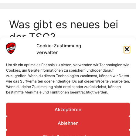
Was gibt es neues bei
der TSG?
Cookie-Zustimmung
verwalten
Frankeneinzelmeisterschaften Neckarsulm
Badische Meisterschaften U18
Um dir ein optimales Erlebnis zu bieten, verwenden wir Technologien wie
Cookies, um Geräteinformationen zu speichern und/oder darauf
Männliche Jugend sammelt wertvolle
zuzugreifen. Wenn du diesen Technologien zustimmst, können wir Daten
Erfahrungen im Sand
wie das Surfverhalten oder eindeutige IDs auf dieser Website verarbeiten.
Wenn du deine Zustimmung nicht erteilst oder zurückziehst, können
Jahreshauptversammlung 2026
bestimmte Merkmale und Funktionen beeinträchtigt werden.
Abendsportfest auf dem Mittelberg-Bühlertal
Akzeptieren
Ablehnen
Datenschutz
Impressum
Cookie-Richtlinie (EU)